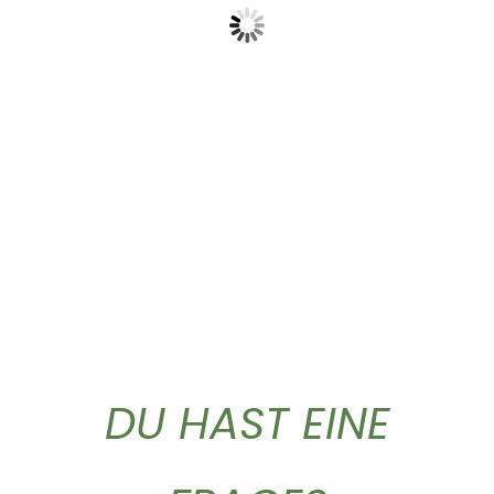
Griechischer Bergtee
Classic Caffe ganze...
lose...
37,50
€
4,90
€
DU HAST EINE