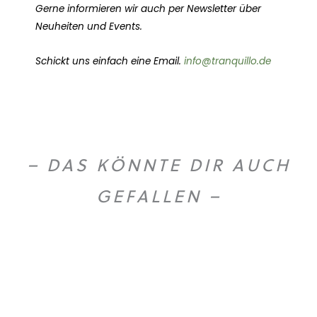
Gerne informieren wir auch per Newsletter über
Neuheiten und Events.
Schickt uns einfach eine Email.
info@tranquillo.de
– DAS KÖNNTE DIR AUCH
GEFALLEN –
O
U
T
O
F
T
O
C
S
K