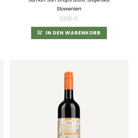
Slowenien
53,90
€
IN DEN WARENKORB