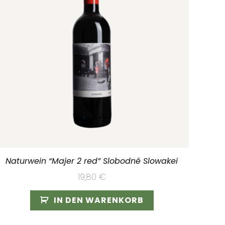
Naturwein “Majer 2 red” Slobodné Slowakei
19,80
€
IN DEN WARENKORB