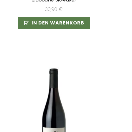
30,90
€
IN DEN WARENKORB