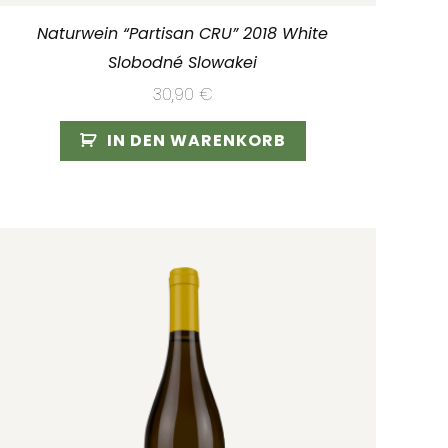
Naturwein “Partisan CRU” 2018 White
Slobodné Slowakei
30,90
€
IN DEN WARENKORB