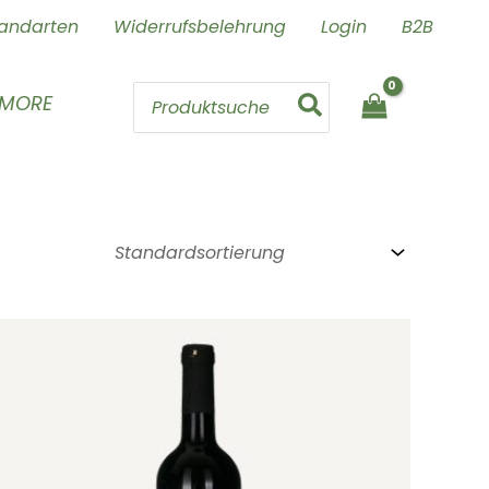
andarten
Widerrufsbelehrung
Login
B2B
Search
 MORE
for: