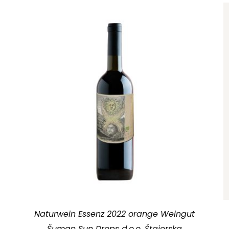
Naturwein Essenz 2022 orange Weingut
Šuman Sun Drops d.o.o. Štajerska