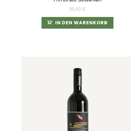
35,43
€
IN DEN WARENKORB