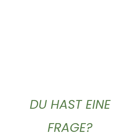
Olio extra vergine...
Gold Caffe ganze...
59,90
€
10,90
€
DU HAST EINE
FRAGE?