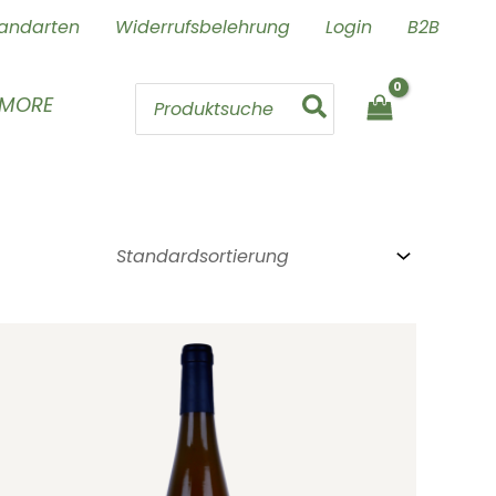
andarten
Widerrufsbelehrung
Login
B2B
Search
 MORE
for: