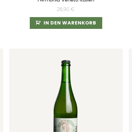
28,90
€
IN DEN WARENKORB