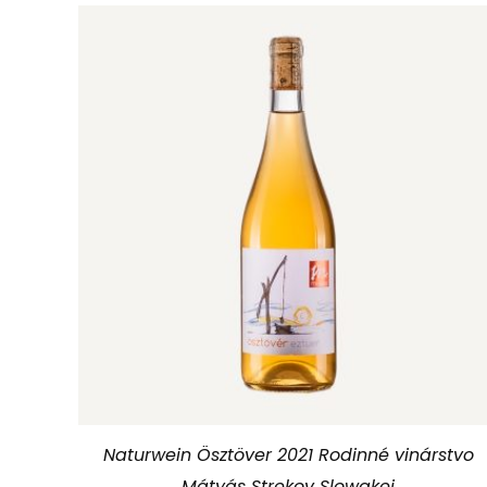
Naturwein Ösztöver 2021 Rodinné vinárstvo
Mátyás Strekov Slowakei