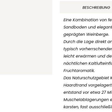
Kalkboden
BESCHREIBUNG
2020
Weingut
Eine Kombination von fe
Jürgen
Sandboden und elegant
Leiner
geprägten Weinberge.
Pfalz
Durch die Lage direkt a
Deutschland
typisch vorherrschende
Menge
leicht erwärmen und d
nächtlichen Kaltlufteinfl
Fruchtaromatik.
Das Naturschutzgebiet K
Haardtrand vorgelagert
entstand vor etwa 27 Mi
Muschelablagerungen ein
karsten, fast ausschließ