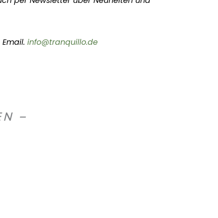
uch per Newsletter über Neuheiten und
 Email.
info@tranquillo.de
EN –
S
K