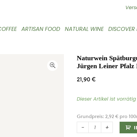
Vers
COFFEE
ARTISAN FOOD
NATURAL WINE
DISCOVER
Naturwein Spätburg
Jürgen Leiner Pfalz
21,90
€
Dieser Artikel ist vorrät
Grundpreis:
2,92
€
pro
100
Naturwein
-
+
Spätburgunder