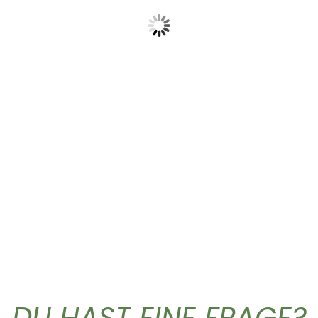
Dieses Produkt weist mehrere Varianten auf. Die Optionen können auf der Produktseite gewählt werden
Dieses Produkt weist mehrere Vari
T-Shirt „Logo”
Hoodie Cruiser
26,90
€
49,90
DU HAST EINE FRAGE?