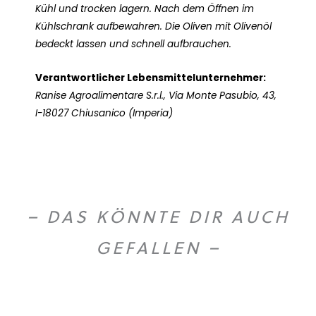
Kühl und trocken lagern. Nach dem Öffnen im
Kühlschrank aufbewahren. Die Oliven mit Olivenöl
bedeckt lassen und schnell aufbrauchen.
Verantwortlicher Lebensmittelunternehmer:
Ranise Agroalimentare S.r.l., Via Monte Pasubio, 43,
I-18027 Chiusanico (Imperia)
– DAS KÖNNTE DIR AUCH
GEFALLEN –
O
U
T
O
F
T
O
C
S
K