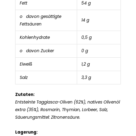
Fett
54 g
o davon gesättigte
14 g
Fettsäuren
Kohlenhydrate
0,5 g
o davon Zucker
0 g
Eiweiß
1,2 g
Salz
3,3 g
Zutaten:
Entsteinte Taggiasca-Oliven (62%), natives Olivenöl
extra (35%), Rosmarin, Thymian, Lorbeer, Salz,
Säuerungsmittel: Zitronensäure.
Lagerung: