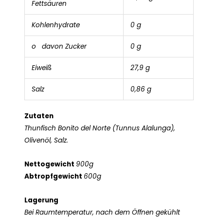
Fettsäuren
Kohlenhydrate
0 g
o davon Zucker
0 g
Eiweiß
27,9 g
Salz
0,86 g
Zutaten
Thunfisch Bonito del Norte (Tunnus Alalunga),
Olivenöl, Salz.
Nettogewicht
900g
Abtropfgewicht
600g
Lagerung
Bei Raumtemperatur, nach dem Öffnen gekühlt