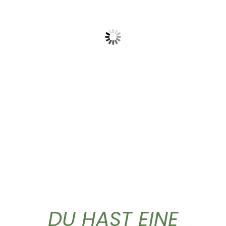
Dieses Produkt weist mehrere Varianten auf. Die Optionen können auf der Produktseite gewählt werden
Birkenwasser Weihrauch
T-Shirt „Logo”
Euforia...
26,90
€
18,55
€
DU HAST EINE