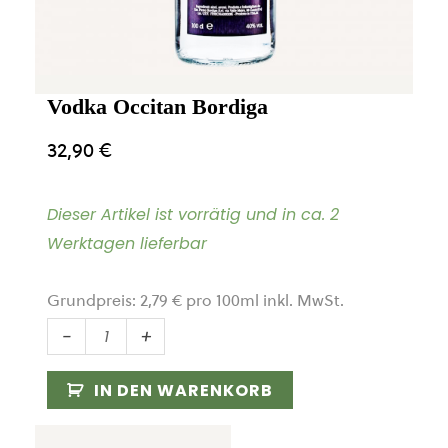
Vodka Occitan Bordiga
32,90
€
Dieser Artikel ist vorrätig und in ca. 2
Werktagen lieferbar
Grundpreis:
2,79
€
pro
100
ml
inkl. MwSt.
Vodka
-
+
Occitan
Bordiga
IN DEN WARENKORB
Menge