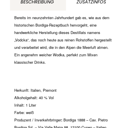
BESCHREIBUNG
ZUSATZINFOS
Bereits im neunzehnten Jahrhundert gab es, wie aus dem
historischen Bordiga-Rezeptbuch hervorgeht, eine
handwerkliche Herstellung dieses Destillats namens
„Vodcka“, das noch heute aus reinen Rohstoffen hergestellt
und verarbeitet wird, die in den Alpen die Meerluft atmen.
Ein angenehm weicher Wodka, perfekt zum Mixen
klassischer Drinks.
Herkunft: Italien, Piemont
Alkoholgehalt: 40 % Vol
Inhalt: 1 Liter
Farbe: weiß
Produzent / Inverkehrbringer
:
Bordiga 1888 – Cav. Pietro
Bordiga Srl. – Via Valle Maira 98, 12100 Cuneo – Italien