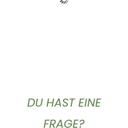
Olio extra vergine...
Mild Caffe fuer...
21,90
€
11,50
€
DU HAST EINE
FRAGE?