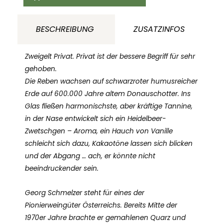
2017
BIO
BESCHREIBUNG
ZUSATZINFOS
Weingut
Georg
Zweigelt Privat. Privat ist der bessere Begriff für sehr
Schmelzer
gehoben.
Die Reben wachsen auf schwarzroter humusreicher
Burgenland
Erde auf 600.000 Jahre altem Donauschotter. Ins
Österreich
Glas fließen harmonischste, aber kräftige Tannine,
Menge
in der Nase entwickelt sich ein Heidelbeer-
Zwetschgen – Aroma, ein Hauch von Vanille
schleicht sich dazu, Kakaotöne lassen sich blicken
und der Abgang … ach, er könnte nicht
beeindruckender sein.
Georg Schmelzer steht für eines der
Pionierweingüter Österreichs. Bereits Mitte der
1970er Jahre brachte er gemahlenen Quarz und