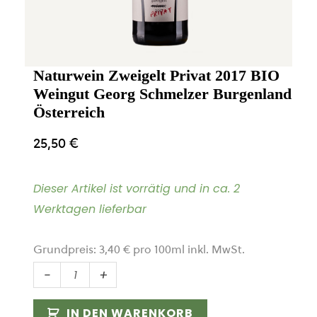
Naturwein Zweigelt Privat 2017 BIO
Weingut Georg Schmelzer Burgenland
Österreich
25,50
€
Dieser Artikel ist vorrätig und in ca. 2
Werktagen lieferbar
Grundpreis:
3,40
€
pro
100
ml
inkl. MwSt.
Naturwein
-
+
Zweigelt
Privat
IN DEN WARENKORB