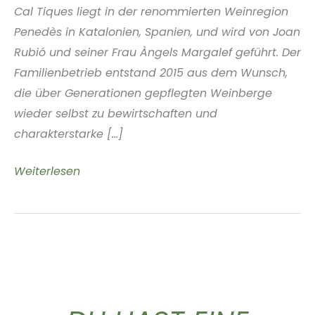
Cal Tiques liegt in der renommierten Weinregion
Penedès in Katalonien, Spanien, und wird von Joan
Rubió und seiner Frau Àngels Margalef geführt. Der
Familienbetrieb entstand 2015 aus dem Wunsch,
die über Generationen gepflegten Weinberge
wieder selbst zu bewirtschaften und
charakterstarke [...]
Cal
Weiterlesen
Tiques
Winery
Penedès
Spanien