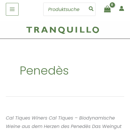
Zum
Search
Inhalt
for:
springen
Penedès
Cal Tiques Winers Cal Tiques – Biodynamische
Weine aus dem Herzen des Penedès Das Weingut