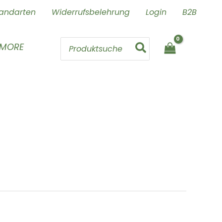
andarten
Widerrufsbelehrung
Login
B2B
Search
 MORE
for: