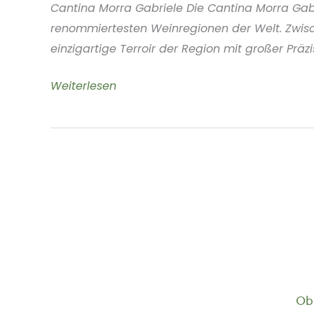
Cantina Morra Gabriele Die Cantina Morra Gabr
renommiertesten Weinregionen der Welt. Zwisc
einzigartige Terroir der Region mit großer Präz
Cantina
Weiterlesen
Morra
Gabriele
Piemonte
Italien
Ob 