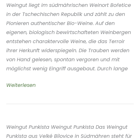
Weingut liegt im südmährischen Weinort Bořetice
in der Tschechischen Republik und zählt zu den
Pionieren authentischer Bio-Weine. Auf den
eigenen, biologisch bewirtschafteten Weinbergen
entstehen charaktervolle Weine, die das Terroir
ihrer Herkunft widerspiegeln. Die Trauben werden
von Hand gelesen, spontan vergoren und mit
möglichst wenig Eingriff ausgebaut. Durch lange
Weingut
Weiterlesen
Ota
Ševčík
Südmähren
Tschechische
Weingut Punkista Weingut Punkista Das Weingut
Republik
Punkista aus Velké Bílovice in Südmähren steht für