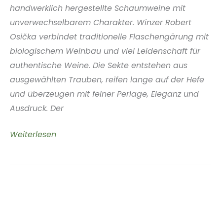
handwerklich hergestellte Schaumweine mit
unverwechselbarem Charakter. Winzer Robert
Osička verbindet traditionelle Flaschengärung mit
biologischem Weinbau und viel Leidenschaft für
authentische Weine. Die Sekte entstehen aus
ausgewählten Trauben, reifen lange auf der Hefe
und überzeugen mit feiner Perlage, Eleganz und
Ausdruck. Der
Weingut
Weiterlesen
Punkista
Südmähren
Tschechische
Republik