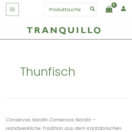
Zum
Search
Inhalt
for:
springen
Thunfisch
Conservas Nardín Conservas Nardín –
Handwerkliche Tradition aus dem Kantabrischen