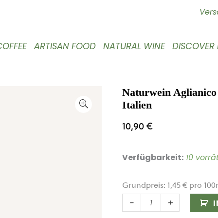
Vers
COFFEE
ARTISAN FOOD
NATURAL WINE
DISCOVER
Naturwein Aglianic
Italien
10,90
€
Verfügbarkeit:
10 vorrä
Grundpreis:
1,45
€
pro
100
Naturwein
-
+
Aglianico