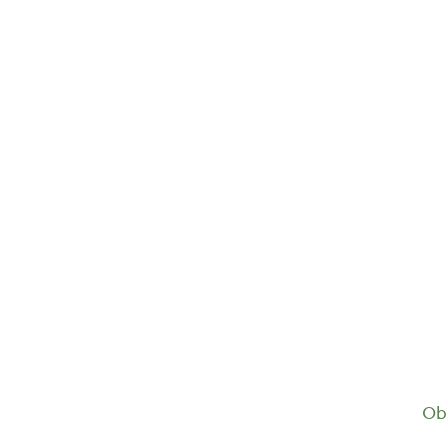
Birkenwasser Weihrauch Euforia...
18,55
€
Ob 