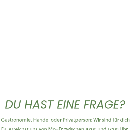
Dieses Produkt weist mehrere Varianten auf. Die Optionen können auf der Produktseite gewählt werden
Dieses Produkt weist mehrere Vari
T-Shirt „Logo”
Hoodie Cruiser
26,90
€
49,90
DU HAST EINE FRAGE?
Gastronomie, Handel oder Privatperson: Wir sind für dich
Du erreichst uns von Mo–Fr zwischen 10:00 und 17:00 Uhr.