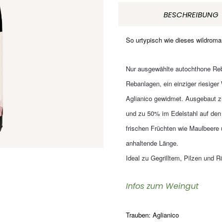
2018
BESCHREIBUNG
IGT
Villa
So urtypisch wie dieses wildroman
Raiano
Kampanien
Nur ausgewählte autochthone Reb
Italien
Rebanlagen, ein einziger riesige
Menge
Aglianico gewidmet. Ausgebaut z
und zu 50% im Edelstahl auf de
frischen Früchten wie Maulbeere u
anhaltende Länge.
Ideal zu Gegrilltem, Pilzen und 
Infos zum Weingut
Trauben: Aglianico