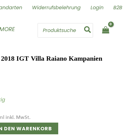
andarten
Widerrufsbelehrung
Login
B2B
Search
 MORE
for:
o 2018 IGT Villa Raiano Kampanien
tig
ml
inkl. MwSt.
IN DEN WARENKORB