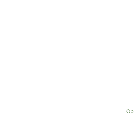
Griechischer Bergtee lose...
4,90
€
Ob 