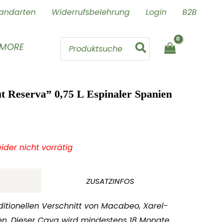
andarten
Widerrufsbelehrung
Login
B2B
Search
 MORE
for:
t Reserva” 0,75 L Espinaler Spanien
leider nicht vorrätig
ZUSATZINFOS
ditionellen Verschnitt von Macabeo, Xarel-
en. Dieser Cava wird mindestens 18 Monate