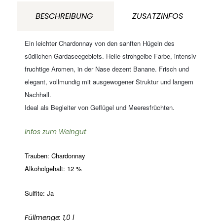
di
BESCHREIBUNG
ZUSATZINFOS
Custoza
Veneto
Ein leichter Chardonnay von den sanften Hügeln des
Italien
südlichen Gardaseegebiets. Helle strohgelbe Farbe, intensiv
fruchtige Aromen, in der Nase dezent Banane. Frisch und
Menge
elegant, vollmundig mit ausgewogener Struktur und langem
Nachhall.
Ideal als Begleiter von Geflügel und Meeresfrüchten.
Infos zum Weingut
Trauben: Chardonnay
Alkoholgehalt: 12 %
Sulfite: Ja
Füllmenge: 1,0 l