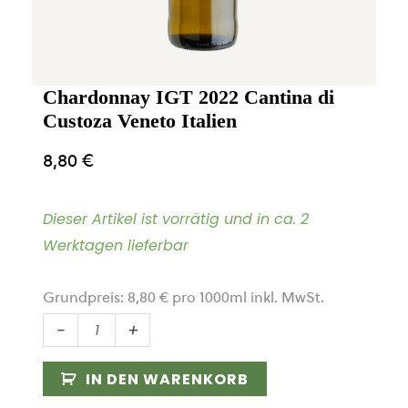
Chardonnay IGT 2022 Cantina di
Custoza Veneto Italien
8,80
€
Dieser Artikel ist vorrätig und in ca. 2
Werktagen lieferbar
Grundpreis:
8,80
€
pro
1000
ml
inkl. MwSt.
Chardonnay
-
+
IGT
2022
IN DEN WARENKORB
Cantina