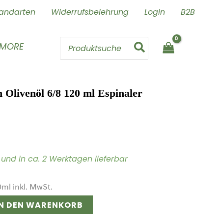
andarten
Widerrufsbelehrung
Login
B2B
Search
 MORE
for:
n Olivenöl 6/8 120 ml Espinaler
ig und in ca. 2 Werktagen lieferbar
0
ml
inkl. MwSt.
IN DEN WARENKORB