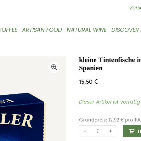
Vers
COFFEE
ARTISAN FOOD
NATURAL WINE
DISCOVER
kleine Tintenfische i
Spanien
15,50
€
Dieser Artikel ist vorrät
Grundpreis:
12,92
€
pro
10
kleine
-
+
Tintenfische