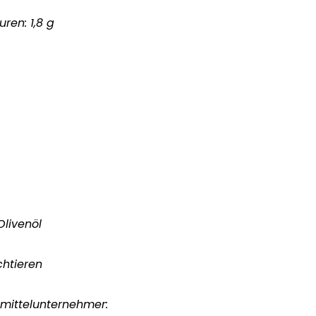
ren: 1,8 g
livenöl
chtieren
smittelunternehmer: