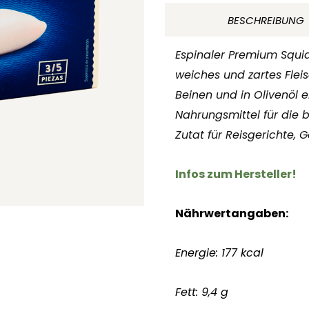
in
BESCHREIBUNG
Olivenöl
6/8
Espinaler Premium Squid 
120
weiches und zartes Fleis
ml
Beinen und in Olivenöl e
Espinaler
Nahrungsmittel für die 
Spanien
Zutat für Reisgerichte,
Menge
Infos zum Hersteller!
Nährwertangaben:
Energie: 177 kcal
Fett: 9,4 g