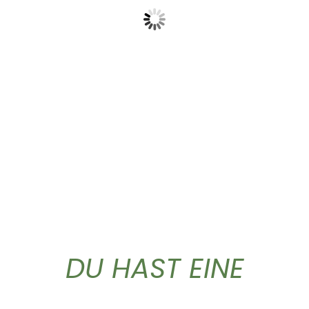
Dieses Produkt weist mehrere Varianten auf. Die Optionen können auf der Produktseite gewählt werden
Birkenwasser Weihrauch
T-Shirt „Logo”
Euforia...
26,90
€
18,55
€
DU HAST EINE