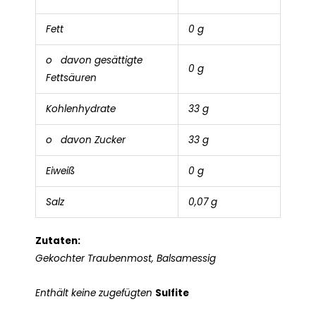
Fett
0 g
o davon gesättigte
0 g
Fettsäuren
Kohlenhydrate
33 g
o davon Zucker
33 g
Eiweiß
0 g
Salz
0,07 g
Zutaten:
Gekochter Traubenmost, Balsamessig
Enthält keine zugefügten
Sulfite