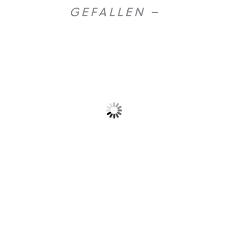
GEFALLEN –
Gold Caffe ganze...
Gold Caffe ganze...
10,90
€
44,50
€