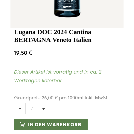
Lugana DOC 2024 Cantina
BERTAGNA Veneto Italien
19,50
€
Dieser Artikel ist vorrätig und in ca. 2
Werktagen lieferbar
Grundpreis:
26,00
€
pro
1000
ml
inkl. MwSt.
Lugana
-
+
DOC
2024
IN DEN WARENKORB
Cantina