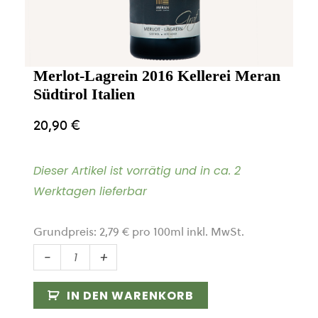
Merlot-Lagrein 2016 Kellerei Meran
Südtirol Italien
20,90
€
Dieser Artikel ist vorrätig und in ca. 2
Werktagen lieferbar
Grundpreis:
2,79
€
pro
100
ml
inkl. MwSt.
Merlot-
-
+
Lagrein
2016
IN DEN WARENKORB
Kellerei