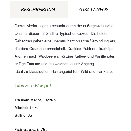
Meran
BESCHREIBUNG
ZUSATZINFOS
Südtirol
Italien
Dieser Merlot-Lagrein besticht durch die außergewöhnliche
Menge
Qualität dieser für Südtirol typischen Cuvée. Die beiden
Rebsorten gehen eine überaus harmonische Verbindung ein,
die dem Gaumen schmeichelt.
Dunkles Rubinrot, fruchtige
Aromen nach Waldbeeren, würzige Kaffee- und Vanillenoten,
griffige Tannine und ein weicher, langer Abgang.
Ideal zu klassischen Fleischgerichten, Wild und Hartkäse.
Infos zum Weingut
Trauben: Merlot, Lagrein
Alkohol: 14 %
Sulfite: Ja
Füllmenge: 0,75 l