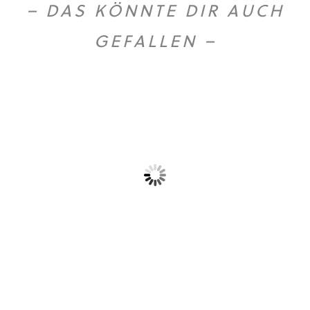
– DAS KÖNNTE DIR AUCH
GEFALLEN –
Dieses Produkt weist mehrere Varianten auf. Die Optionen können auf der Produktseite gewählt werden
Birkenwasser Weihrauch
T-Shirt „Logo”
Euforia...
26,90
€
18,55
€