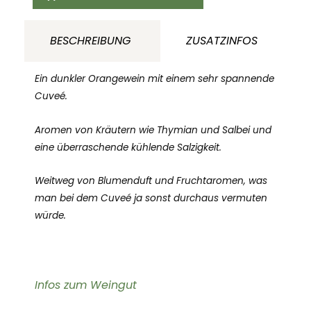
2022
Weingut
BESCHREIBUNG
ZUSATZINFOS
Max
sein
Ein dunkler Orangewein mit einem sehr spannende
Wein
Cuveé.
Baden
Aromen von Kräutern wie Thymian und Salbei und
Deutschland
eine überraschende kühlende Salzigkeit.
Menge
Weitweg von Blumenduft und Fruchtaromen, was
man bei dem Cuveé ja sonst durchaus vermuten
würde.
Infos zum Weingut