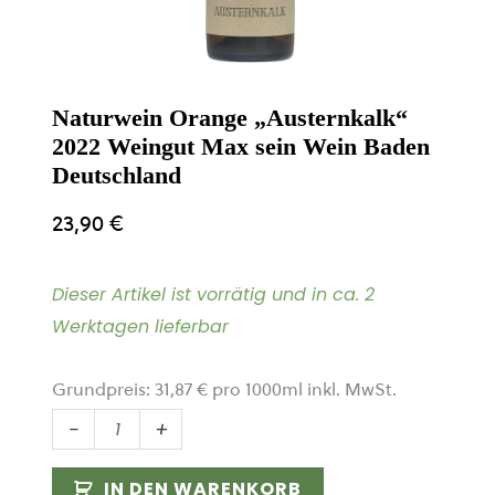
Naturwein Orange „Austernkalk“
2022 Weingut Max sein Wein Baden
Deutschland
23,90
€
Dieser Artikel ist vorrätig und in ca. 2
Werktagen lieferbar
Grundpreis:
31,87
€
pro
1000
ml
inkl. MwSt.
Naturwein
-
+
Orange
„Austernkalk“
IN DEN WARENKORB