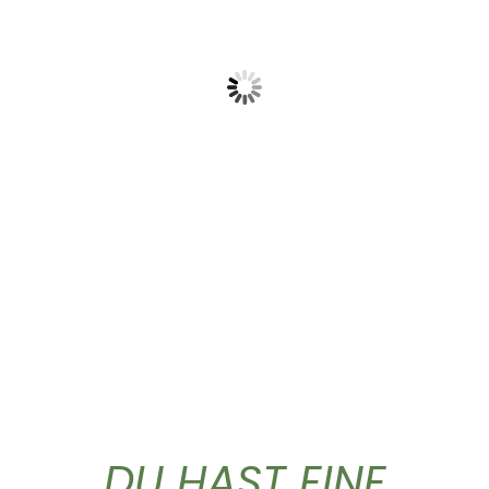
Olio extra vergine...
Gold Caffe ganze...
59,90
€
10,90
€
DU HAST EINE