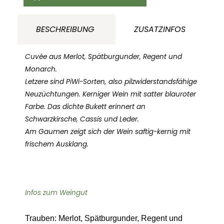
Barrique
2015
BESCHREIBUNG
ZUSATZINFOS
BIO
Weingut
Cuvée aus Merlot, Spätburgunder, Regent und
Höfflin
Monarch.
Letzere sind PiWi-Sorten, also pilzwiderstandsfähige
Baden
Neuzüchtungen. Kerniger Wein mit satter blauroter
Deustchland
Farbe. Das dichte Bukett erinnert an
Menge
Schwarzkirsche, Cassis und Leder.
Am Gaumen zeigt sich der Wein saftig-kernig mit
frischem Ausklang.
Infos zum Weingut
Trauben:
Merlot, Spätburgunder, Regent und