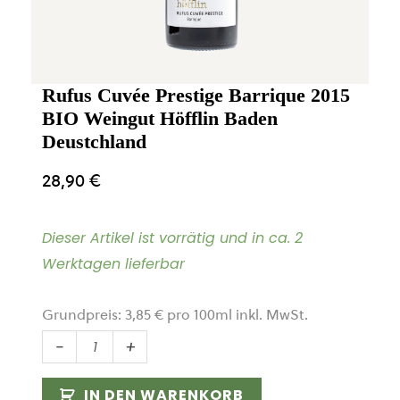
Rufus Cuvée Prestige Barrique 2015
BIO Weingut Höfflin Baden
Deustchland
28,90
€
Dieser Artikel ist vorrätig und in ca. 2
Werktagen lieferbar
Grundpreis:
3,85
€
pro
100
ml
inkl. MwSt.
Rufus
-
+
Cuvée
Prestige
IN DEN WARENKORB