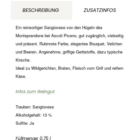
Il
BESCHREIBUNG
ZUSATZINFOS
Conte
Villa
Ein reinsortiger Sangiovese von den
Hügeln des
Prandone
Monteprandone bei Ascoli Piceno, gut zugänglich, vielseitig
und präsent. Rubinrote Farbe, elegantes Bouquet, Veilchen
Marken
und Beeren. Angenehme, griffige Gerbstoffe, dazu typische
Italien
Kirsche.
Menge
Ideal zu Wildgerichten, Braten, Fleisch vom Grill und reifem
Käse.
Infos zum Weingut
Trauben: Sangiovese
Alkoholgehalt: 13 %
Sulfite: Ja
Füllmenge: 0,75 l