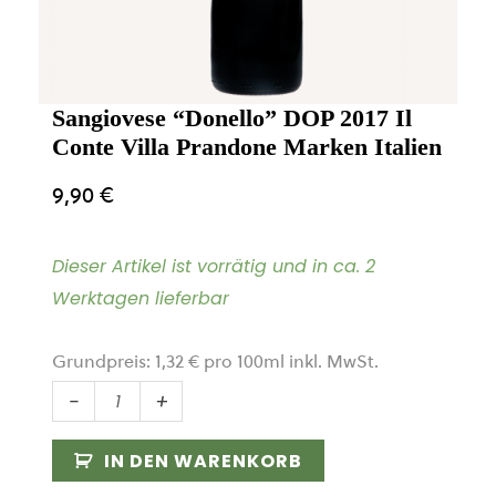
Sangiovese “Donello” DOP 2017 Il
Conte Villa Prandone Marken Italien
9,90
€
Dieser Artikel ist vorrätig und in ca. 2
Werktagen lieferbar
Grundpreis:
1,32
€
pro
100
ml
inkl. MwSt.
Sangiovese
-
+
"Donello"
DOP
IN DEN WARENKORB
2017