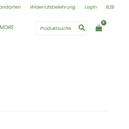
andarten
Widerrufsbelehrung
Login
B2B
Search
 MORE
for: