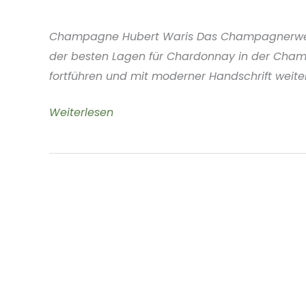
Frankreich
Champagne Hubert Waris Das Champagnerweingut
der besten Lagen für Chardonnay in der Champ
fortführen und mit moderner Handschrift weit
Waris
Weiterlesen
Hubert
Champagne