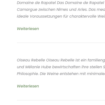
Domaine de Rapatel Das Domaine de Rapatel li
Camargue zwischen Nîmes und Arles. Das medit
ideale Voraussetzungen für charaktervolle Wein
Domaine
Weiterlesen
de
Rapatel
Costières
de
Oiseau Rebelle Oiseau Rebelle ist ein familien
Nîmes
und Mélanie Hube bewirtschaften ihre steilen 
Frankreich
Philosophie. Die Weine entstehen mit minimalen
Oiseau
Weiterlesen
Rebelle
Roussillon