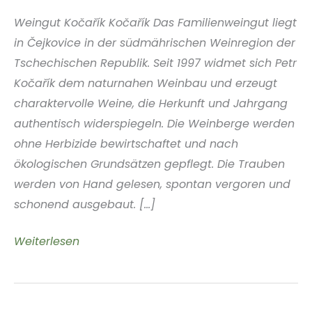
Weingut Kočařík Kočařík Das Familienweingut liegt
in Čejkovice in der südmährischen Weinregion der
Tschechischen Republik. Seit 1997 widmet sich Petr
Kočařík dem naturnahen Weinbau und erzeugt
charaktervolle Weine, die Herkunft und Jahrgang
authentisch widerspiegeln. Die Weinberge werden
ohne Herbizide bewirtschaftet und nach
ökologischen Grundsätzen gepflegt. Die Trauben
werden von Hand gelesen, spontan vergoren und
schonend ausgebaut. [...]
Weingut
Weiterlesen
Kočařík
Südmähren
Tschechische