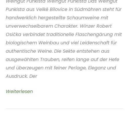
Weingut Punkista Weingut Punkista Das Weingut
Republik
Punkista aus Velké Bílovice in Südmähren steht für
handwerklich hergestellte Schaumweine mit
unverwechselbarem Charakter. Winzer Robert
Osička verbindet traditionelle Flaschengärung mit
biologischem Weinbau und viel Leidenschaft für
authentische Weine. Die Sekte entstehen aus
ausgewählten Trauben, reifen lange auf der Hefe
und überzeugen mit feiner Perlage, Eleganz und
Ausdruck. Der
Weingut
Weiterlesen
Punkista
Südmähren
Tschechische
Republik