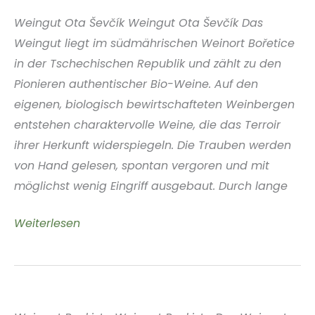
Republik
Weingut Ota Ševčík Weingut Ota Ševčík Das
Weingut liegt im südmährischen Weinort Bořetice
in der Tschechischen Republik und zählt zu den
Pionieren authentischer Bio-Weine. Auf den
eigenen, biologisch bewirtschafteten Weinbergen
entstehen charaktervolle Weine, die das Terroir
ihrer Herkunft widerspiegeln. Die Trauben werden
von Hand gelesen, spontan vergoren und mit
möglichst wenig Eingriff ausgebaut. Durch lange
Weingut
Weiterlesen
Ota
Ševčík
Südmähren
Tschechische