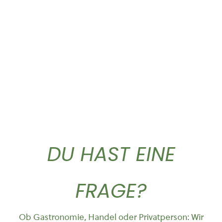
Griechischer Bergtee
Classic Caffe ganze...
lose...
37,50
€
4,90
€
DU HAST EINE
FRAGE?
Ob Gastronomie, Handel oder Privatperson: Wir