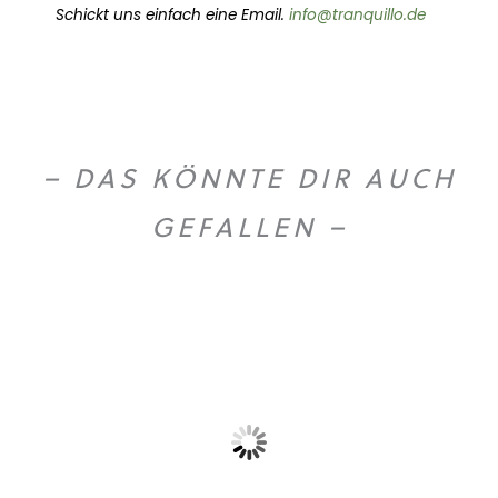
Schickt uns einfach eine Email.
info@tranquillo.de
– DAS KÖNNTE DIR AUCH
GEFALLEN –
O
U
T
O
F
T
O
C
S
K