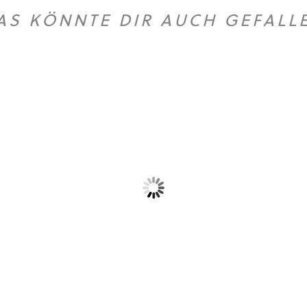
AS KÖNNTE DIR AUCH GEFALL
Dieses Produkt weist mehrere Varianten auf. Die Optionen können auf der Produktseite gewählt werden
Dieses Produkt weist mehrere Vari
T-Shirt „Logo”
Hoodie Cruiser
26,90
€
49,90