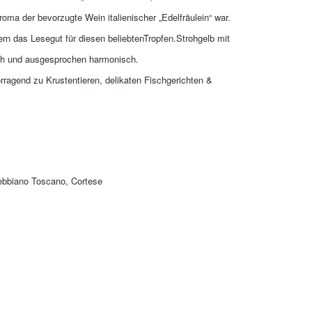
Aroma der bevorzugte Wein italienischer „Edelfräulein“ war.
ern das Lesegut für diesen beliebtenTropfen.
Strohgelb mit
isch und ausgesprochen harmonisch.
vorragend zu Krustentieren, delikaten Fischgerichten &
rebbiano Toscano, Cortese