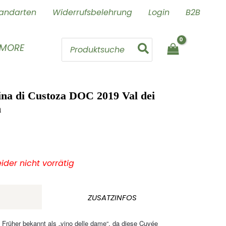
andarten
Widerrufsbelehrung
Login
B2B
Search
 MORE
for:
na di Custoza DOC 2019 Val dei
n
leider nicht vorrätig
ZUSATZINFOS
 Früher bekannt als „vino delle dame“, da diese Cuvée