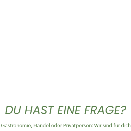
Dieses Produkt weist mehrere Varianten auf. Die Optionen können auf der Produktseite gewählt werden
Dieses Produkt weist mehrere Vari
T-Shirt „Logo”
Hoodie Cruiser
26,90
€
49,90
DU HAST EINE FRAGE?
Gastronomie, Handel oder Privatperson: Wir sind für dich