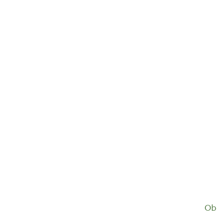
Birkenwasser Weihrauch Euforia...
18,55
€
Ob 