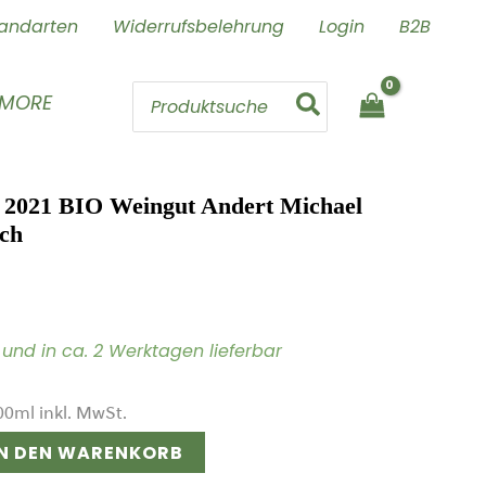
andarten
Widerrufsbelehrung
Login
B2B
Search
 MORE
for:
 2021 BIO Weingut Andert Michael
ich
ig und in ca. 2 Werktagen lieferbar
00
ml
inkl. MwSt.
IN DEN WARENKORB