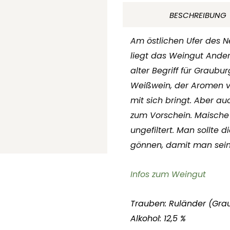
2021
BESCHREIBUNG
BIO
Weingut
Am östlichen Ufer des N
Andert
liegt das Weingut Ander
Michael
alter Begriff für Grauburg
Burgenland
Weißwein, der Aromen 
Österreich
mit sich bringt. Aber 
Menge
zum Vorschein. Maische 
ungefiltert. Man sollte 
gönnen, damit man sein
Infos zum Weingut
Trauben: Ruländer (Gra
Alkohol: 12,5 %