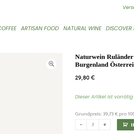
Vers
COFFEE
ARTISAN FOOD
NATURAL WINE
DISCOVER
Naturwein Ruländer
Burgenland Österre
29,80
€
Dieser Artikel ist vorrät
Grundpreis:
39,73
€
pro
10
Naturwein
-
+
Ruländer