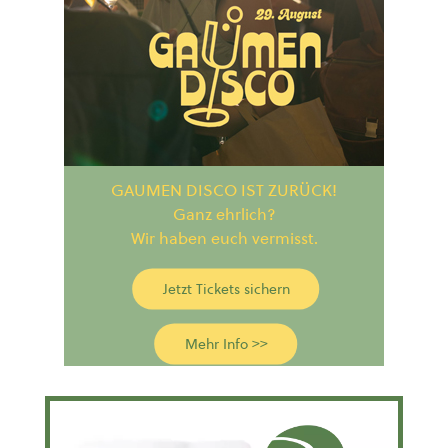
GAUMEN DISCO IST ZURÜCK!
Ganz ehrlich?
Wir haben euch vermisst.
Jetzt Tickets sichern
Mehr Info >>