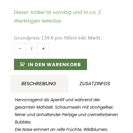
Dieser Artikel ist vorrätig und in ca. 2
Werktagen lieferbar
Grundpreis:
1,59
€
pro
100
ml
inkl. MwSt.
Naturwein
-
+
Prosecco
Frizzante
IN DEN WARENKORB
Surlie
"Bortoluz"
BESCHREIBUNG
ZUSATZINFOS
Az.
Agr.
Hervorragend als Aperitif und während der
Bortoluz
gesamten Mahlzeit. Schaumwein mit strohgelber,
feiner und anhaltender Perlage und cremefarbenen
Pierina
Bubbles.
Veneto
Die Nase erinnert an reife Früchte, Wildblumen,