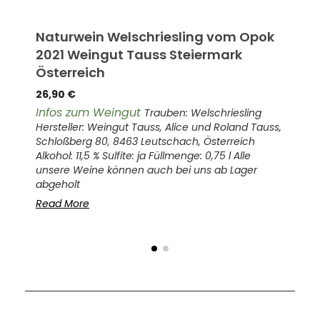
Naturwein Welschriesling vom Opok
Nat
2021 Weingut Tauss Steiermark
Ji
Österreich
18,
26,90
€
Inf
5 l
Thur
Infos zum Weingut
Trauben: Welschriesling
Hers
Hersteller: Weingut Tauss, Alice und Roland Tauss,
e
6646
Schloßberg 80, 8463 Leutschach, Österreich
Wei
Alkohol: 11,5 % Sulfite: ja Füllmenge: 0,75 l Alle
unsere Weine können auch bei uns ab Lager
Rea
abgeholt
Read More