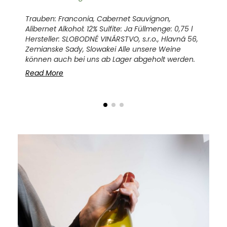
Xare
i
Hers
Trauben: Franconia, Cabernet Sauvignon,
à
Guny
Alibernet Alkohol: 12% Sulfite: Ja Füllmenge: 0,75 l
LY
auch
Hersteller: SLOBODNÉ VINÁRSTVO, s.r.o., Hlavná 56,
Zemianske Sady, Slowakei Alle unsere Weine
Rea
können auch bei uns ab Lager abgeholt werden.
Read More