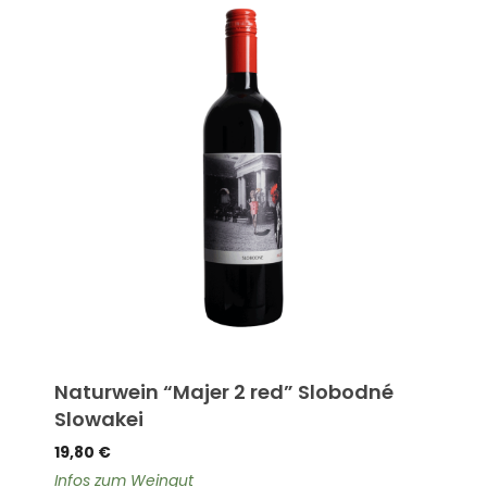
Naturwein “Majer 2 red” Slobodné
Na
Slowakei
Pe
19,80
€
18,
t
Infos zum Weingut
Inf