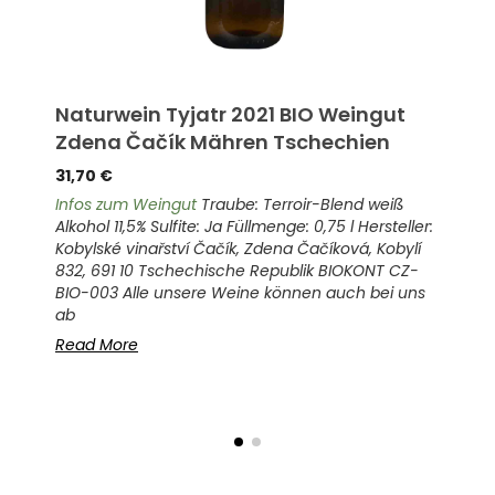
Naturwein Tyjatr 2021 BIO Weingut
Bi
sen
Zdena Čačík Mähren Tschechien
20
De
31,70
€
16,
Infos zum Weingut
Traube: Terroir-Blend weiß
Alkohol 11,5% Sulfite: Ja Füllmenge: 0,75 l Hersteller:
Inf
Kobylské vinařství Čačík, Zdena Čačíková, Kobylí
ler:
Alko
832, 691 10 Tschechische Republik BIOKONT CZ-
r.
Wein
BIO-003 Alle unsere Weine können auch bei uns
ere
62,
ab
t
Wei
werd
Read More
Rea