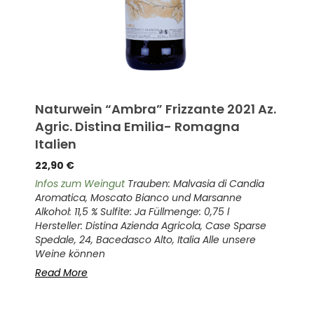
O
Naturwein “Ambra” Frizzante 2021 Az.
Nat
ch
Agric. Distina Emilia- Romagna
Mic
Italien
22,
22,90
€
Inf
Roes
Infos zum Weingut
Trauben: Malvasia di Candia
2223
0,75
Aromatica, Moscato Bianco und Marsanne
e
Hohe
Alkohol: 11,5 % Sulfite: Ja Füllmenge: 0,75 l
uns
Hersteller: Distina Azienda Agricola, Case Sparse
abge
Spedale, 24, Bacedasco Alto, Italia Alle unsere
Weine können
Rea
Read More