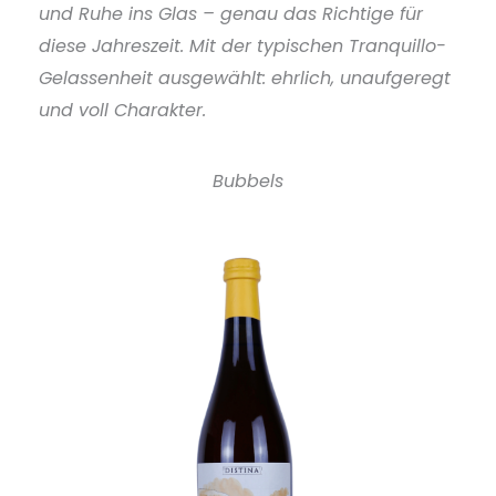
und Ruhe ins Glas – genau das Richtige für
diese Jahreszeit. Mit der typischen Tranquillo-
Gelassenheit ausgewählt: ehrlich, unaufgeregt
und voll Charakter.
Bubbels
O
U
T
O
F
T
O
C
S
K