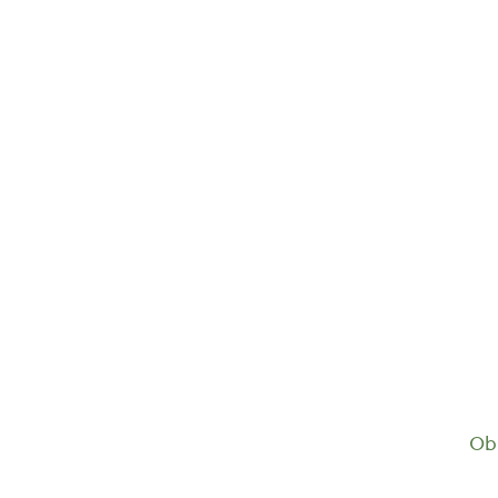
Gold Caffe ganze...
10,90
€
Ob 