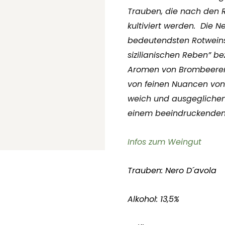
Trauben, die nach den R
kultiviert werden.
Die N
bedeutendsten Rotweinsor
sizilianischen Reben” be
Aromen von Brombeeren,
von feinen Nuancen von L
weich und ausgeglichen
einem beeindruckenden 
Infos zum Weingut
Trauben: Nero D´avola
Alkohol: 13,5%