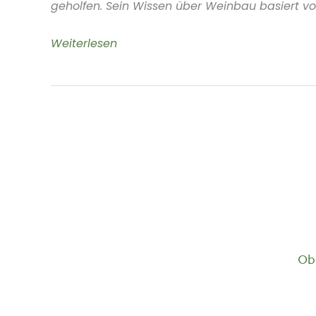
geholfen. Sein Wissen über Weinbau basiert vo
Killer
Weiterlesen
Wein
Franken
Deutschland
Ob 