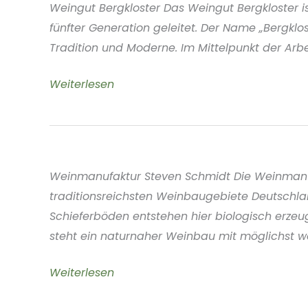
Weingut Bergkloster Das Weingut Bergkloster i
fünfter Generation geleitet. Der Name „Bergkl
Tradition und Moderne. Im Mittelpunkt der Arbei
Weingut
Weiterlesen
Bergkloster
Rheinhessen
Weinmanufaktur Steven Schmidt Die Weinmanufa
traditionsreichsten Weinbaugebiete Deutschla
Schieferböden entstehen hier biologisch erzeug
steht ein naturnaher Weinbau mit möglichst we
Weinmanufaktur
Weiterlesen
Steven