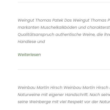
Schmidt
Mosel
Deutschland
Weingut Thomas Patek Das Weingut Thomas Patek
markanten Muschelkalkböden und charaktersta
Qualitätsanspruch authentische Weine, die ihr
Handlese und
Weingut
Weiterlesen
Thomas
Patek
Franken
Deutschland
Weinbau Martin Hirsch Weinbau Martin Hirsch Da
Naturweine mit eigener Handschrift. Nach se
seine Weinberge mit viel Respekt vor der Nat