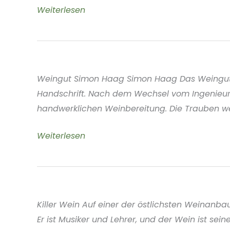
Weinbau
Weiterlesen
Martin
Hirsch
Franken
Deutschland
Weingut Simon Haag Simon Haag Das Weingut li
Handschrift. Nach dem Wechsel vom Ingenieu
handwerklichen Weinbereitung. Die Trauben werd
Weingut
Weiterlesen
Simon
Haag
Franken
Deutschland
Killer Wein Auf einer der östlichsten Weinanba
Er ist Musiker und Lehrer, und der Wein ist se