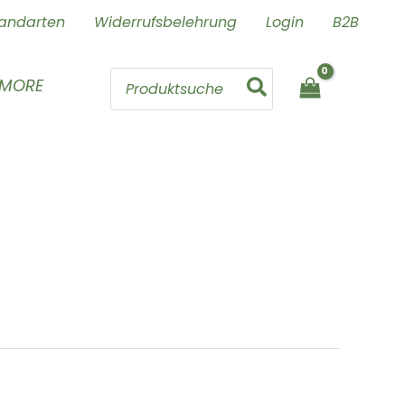
andarten
Widerrufsbelehrung
Login
B2B
Search
 MORE
for: