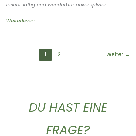
frisch, saftig und wunderbar unkompliziert.
Sommer,
Weiterlesen
Sonne,
Rotwein
–
1
2
Weiter
→
leicht
gekühlt
ein
echter
Genuss
DU HAST EINE
FRAGE?