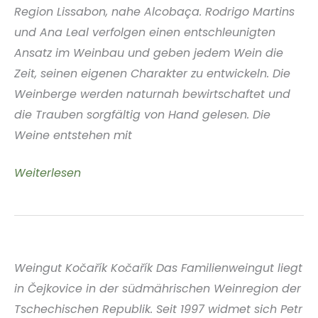
Region Lissabon, nahe Alcobaça. Rodrigo Martins
und Ana Leal verfolgen einen entschleunigten
Ansatz im Weinbau und geben jedem Wein die
Zeit, seinen eigenen Charakter zu entwickeln. Die
Weinberge werden naturnah bewirtschaftet und
die Trauben sorgfältig von Hand gelesen. Die
Weine entstehen mit
Espera
Weiterlesen
Wines
Lisboa
Portugal
Weingut Kočařík Kočařík Das Familienweingut liegt
in Čejkovice in der südmährischen Weinregion der
Tschechischen Republik. Seit 1997 widmet sich Petr