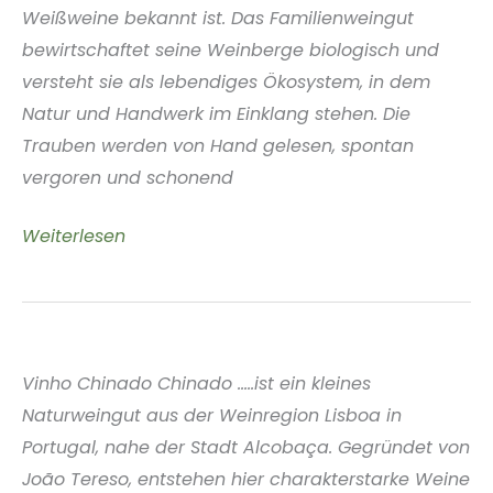
Weißweine bekannt ist. Das Familienweingut
bewirtschaftet seine Weinberge biologisch und
versteht sie als lebendiges Ökosystem, in dem
Natur und Handwerk im Einklang stehen. Die
Trauben werden von Hand gelesen, spontan
vergoren und schonend
Weingut
Weiterlesen
Tomcsányi
Birtok
Somló
Ungar
Vinho Chinado Chinado .....ist ein kleines
Naturweingut aus der Weinregion Lisboa in
Portugal, nahe der Stadt Alcobaça. Gegründet von
João Tereso, entstehen hier charakterstarke Weine