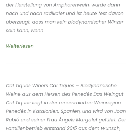
der Herstellung von Amphorenwein, wurde dann
nach und nach radikaler und ist heute fest davon
überzeugt, dass man kein biodynamischer Winzer
sein kann, wenn
Weingut
Weiterlesen
Zorjan
Pohorje
Slowenien
Cal Tiques Winers Cal Tiques – Biodynamische
Weine aus dem Herzen des Penedès Das Weingut
Cal Tiques liegt in der renommierten Weinregion
Penedès in Katalonien, Spanien, und wird von Joan
Rubió und seiner Frau Àngels Margalef geführt. Der
Familienbetrieb entstand 2015 aus dem Wunsch,